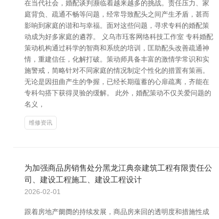
在当代社会，婚配谈判濒临着越来越多的挑战。责任压力、家
庭背负、疏通不畅等问题，经常导致配头之间产生矛盾，甚而
影响到家庭的谐和与幸福。面对这些问题，寻求专科的婚配策
动成为好多家庭的遴荐。 义乌市珏客网络科技工作室 专科婚配
策动机构通过科学的智商和系统的培训，匡助配头改善疏通神
情，重建信任，化解打破。策动师具备丰富的激情学常识和实
施警戒，简略针对不同家庭的情况制定个性化的措置有策画。
无论是因扭曲产生的争握，已经长期蕴蓄的心扉疏离，齐能在
专科勾搭下获得灵验的缓解。 此外，婚配策动不仅关爱问题的
名义，
维修资讯
为加强商品房销售处分黑龙江典奈建筑工程有限责任公
司、建设工程施工、建设工程设计
2026-02-01
跟着房地产阛阓的持续发展，商品房来回的透明度和措施性成