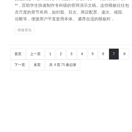
**，匡助学生快速制作专科级的答辩演示文稿。这些模板往往包
含尺度的章节布局，如封面、目次、商议配景、递次、戒指、
论断等，便捷用户平直套用本体。 遴荐合适的模板时，
维修资讯
首页
上一页
1
2
3
4
5
6
7
8
下一页
末页
共
8
页
75
条记录