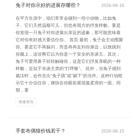
兔子对你示好的进展存哪些？
2026-06-16
在平方生涯中，咱们常常会碰到一些小动物，比如兔
子。它们天然温顺可儿，但也有我方的抒发样貌。要是
你发现一只兔子对你进展出亲近的迹象，那可能意味着
它对你有好感大要信任你。 首页 最初，兔子会主动围聚
你。要是它不再躲闪，而是冉冉走到你身边，以致跳到
你腿上，这诠释它以为你是一个安全的东谈主。其次，
兔子可爱用鼻子轻轻触碰你，这是它们抒发亲昵的一种
样貌，近似于东谈主类的“打呼唤”。 此外，当兔子感到
裁汰时，会作念出“兔子跳”或“躺下”的当作。这种行动暗
示它十分信任你，痛快在你眼前展现最柔滑的一面。同
期，要
维修资讯
手套布偶猫价钱若干？
2026-06-15