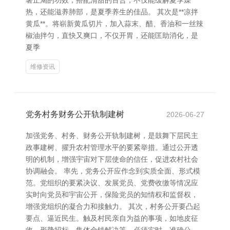
暑止渴的功效，搭配清甜的百合，不仅能缓解夏季燥
热，还能滋养肺部，是夏季养生的佳品。 其次是**凉拌
黄瓜**。将崭新黄瓜切片，加入蒜末、醋、香油和一丝辣
椒油拌匀，直快又爽口，不仅开胃，还能匡助消化，是
夏季
维修资讯
党务村务财务公开轨制建树
2026-06-27
加强党务、村务、财务公开轨制建树，是鼓舞下层民主
政事建树、擢升农村管理水平的要紧举措。通过公开透
明的机制，增强宇宙对下层使命的信任，促进农村社会
协调融会。 率先，党务公开应作念到实质全面、形式模
范。党组织的要紧决议、发展党员、党费收缴等情况应
实时向党员和宇宙公开，保险党员的知情权和监督权，
增强党组织的凝合力和接触力。 其次，村务公开要凸起
要点、逼近民生。触及村民亲自为益的事项，如地皮征