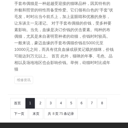
手套布偶猫是一种超越受迎接的猫咪品种，因其特有的
外貌和照管的特性而备受怜爱。它们领有白色的“手套”状
毛发，时时出当今前爪上，加上蓝眼睛和优雅的身形，
让东谈主一见谨记。 对于手套布偶猫的价钱，受多种要
素影响。当先，血缘是决订价钱的伏击要素。纯种的布
偶猫，尤其是来自著明育种者的幼猫，价钱时时较高。
一般来说，豪迈血缘的手套布偶猫价钱在5000元至
10000元之间，而具有优良血缘或获奖记载的猫咪，价钱
可能达到万元以上。 首页 此外，猫咪的年事、毛色、品
相以及场地地区也会影响价钱。举例，幼猫时时比成年
猫
维修资讯
首页
1
2
3
4
5
6
7
8
下一页
末页
共
8
页
75
条记录