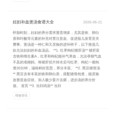
妊妇补血煲汤食谱大全
2026-06-21
怀胎时刻，妊妇的养分需求显贵增多，尤其是铁、卵白
质和叶酸等元素的补充对贯注贫血、促进胎儿发育至关
费事。煲汤是一种仁和又灵验的进补样子，以下推选几
款允洽妊妇的补血汤品。 **1. 红枣枸杞猪肝汤** 猪肝富
含铁和维生素A，红枣和枸杞能补气养血，允洽孕期气血
不及的准姆妈。将猪肝切片焯水后与红枣、枸杞一都炖
煮30分钟，滋味鲜好意思，养分丰富。 **2. 黑豆猪骨汤
** 黑豆含有丰富的铁和卵白质，搭配猪骨炖煮，能灵验
改善贫血症状。加入极少姜片去腥，进步汤的养分价
值。 首页 **3. 当归鸡汤** 当归
维修资讯