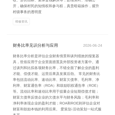
收、形势招标、集体金钱解决等，必须实时、准确公
开，确保村民的知情权和参与权，真贵暗箱操作，擢升
村级事务的透明度
维修资讯
财务比率见识分析与应用
2026-06-24
财务比率分析是评估企业财务情景和谈判绩效的报复器
具，世俗应用于企业里面措置及外部投资者方案中。通
过谈判和比拟各项财务比率，不错全面了解企业的盈利
才能、偿债才能、运营后果及发展后劲。 常见的财务比
率包括流动比率、速动比率、财富欠债率、毛利率、净
利率、财富通告率（ROA）和鼓励职权通告率（ROE）
等。流动比率和速动比率用于掂量企业短期偿债才能；
财富欠债率反馈企业的欠债水平与财务风险；毛利率和
净利率体现企业的盈利才能；ROA和ROE则评估企业对
财富和鼓励本钱的利用后果。 爱策划-活动策划一站式服