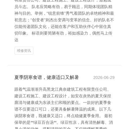
有限责任公司、建设工程施工、建设工程设计，激勉成
员斗志。 队名应简略有劲，易于顾忌，同期体现团队精
神与目的。举例，“锐意前锋”秀气着团队的卓绝精神和最
初意志；“创变者”则杰出变调与变革的信念。好的队名不
仅能传递团队文化，还能在客户和互助伙伴心中留住真
切印象。 标语则要简陋有劲，裕如感染力，偶然马上传
达
维修资讯
夏季阴寒食谱，健康适口又解暑
2026-06-29
跟着气温渐渐升高黑龙江典奈建筑工程有限责任公司、
建设工程施工、建设工程设计，如安在炎热的夏天保捏
廓清与健康成为东谈主们和顺的要点。一款好的夏季食
谱不仅要适口可口，还要具备解暑降温的成果。以下几
谈阴寒食谱，既健康又适口，终点稳健夏季食用。 最初
保举的是**绿豆百合汤**。绿豆性凉，具有清热解毒、消