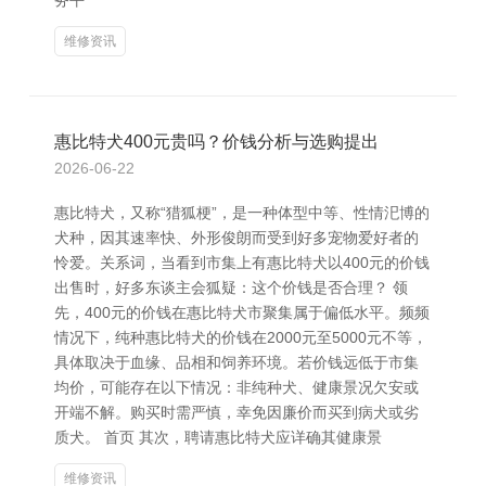
务平
维修资讯
惠比特犬400元贵吗？价钱分析与选购提出
2026-06-22
惠比特犬，又称“猎狐梗”，是一种体型中等、性情汜博的
犬种，因其速率快、外形俊朗而受到好多宠物爱好者的
怜爱。关系词，当看到市集上有惠比特犬以400元的价钱
出售时，好多东谈主会狐疑：这个价钱是否合理？ 领
先，400元的价钱在惠比特犬市聚集属于偏低水平。频频
情况下，纯种惠比特犬的价钱在2000元至5000元不等，
具体取决于血缘、品相和饲养环境。若价钱远低于市集
均价，可能存在以下情况：非纯种犬、健康景况欠安或
开端不解。购买时需严慎，幸免因廉价而买到病犬或劣
质犬。 首页 其次，聘请惠比特犬应详确其健康景
维修资讯