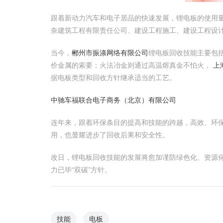
跟着新动力汽车和电子居品的快速发展，锂电板的使用
奈建筑工程有限责任公司、建设工程施工、建设工程设
当今，
郴州市振涤网络有限公司
锂电板回收技能主要包
价金属的索要；火法冶金则通过高温熔真金不怕火，
上
据电板类型和回收方针继承适当的工艺。
中驰车福联合电子商务（北京）有限公司
连年来，跟着环保条目的提高和技能的跨越，高效、环
用，也显耀进步了回收后果和安全性。
改日，锂电板回收技能的发展将愈加谨防绿色化、资源
力已毕“双碳”方针。
技能
电板