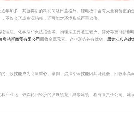
量逐年加多，其摒弃后的科罚问题日益格外。锂电板中含有大量有价值的
计，不仅会形成资源销耗，还可能对环境形成严重欺侮。
括物理法、化学法和火法冶金等。物理法主要通过破灭、筛分等技能折柳
海宸鸿新商贸有限公司
回收金属元素。这些形势各有优劣，
黑龙江典奈建
保的回收技能成为商量重心。举例，湿法冶金技能因其能耗低、回收率高
化和产业化，鼓吹轮回经济的发展黑龙江典奈建筑工程有限责任公司、建